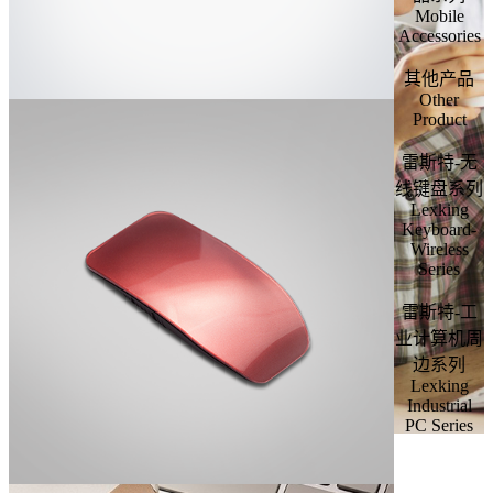
Mobile
Accessories
其他产品
Other
Product
雷斯特-无
线键盘系列
Lexking
Keyboard-
Wireless
Series
雷斯特-工
业计算机周
边系列
Lexking
Industrial
PC Series